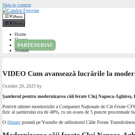
Skip to content
Menu
Menu
Home
Despre
PARTENERIAT
Noutati
VIDEO Cum avansează lucrările la modern
October 29, 2025
by
Șantierul pentru modernizarea căii ferate Cluj Napoca-Aghireș, lu
Potrivit ultimei monitorizări a Companiei Naționale de Căi Ferate C
fizic al șantierului era de 48%, cu un avans de 5 puncte procentuale fa
O
filmare
postată pe Youtube de utilizatorul Căile Ferate Transilvănene 