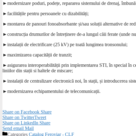
►modernizare poduri, podețe, repararea sistemului de drenaj, îmbunăt
►facilitățile pentru persoanele cu dizabilități;
►montarea de panouri fonoabsorbante și/sau soluții alternative de red
►construcția drumurilor de întreținere de-a lungul căii ferate (unde n
►instalații de electrificare (25 kV) pe toată lungimea tronsonului;
►maximizarea capacității de tranzit;
►asigurarea interoperabilității prin implementarea STI, în special în ce
liniilor din stații si haltele de miscare;
►instalații de centralizare electronică noi, în stații, și introducer
►modernizarea echipamentului de telecomunicații.
Share on Facebook
Share
Share on Twitter
Tweet
Share on LinkedIn
Share
Send email
Mail
Categories
Catalog Feroviar - CLF