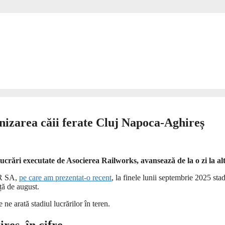
izarea căii ferate Cluj Napoca-Aghireș
crări executate de Asocierea Railworks, avansează de la o zi la alt
FR SA,
pe care am prezentat-o recent
, la finele lunii septembrie 2025 stad
ță de august.
ne arată stadiul lucrărilor în teren.