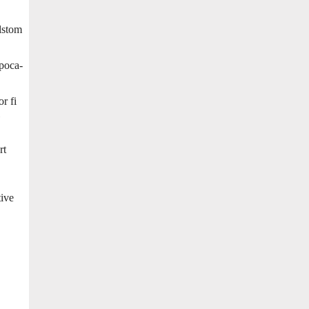
lstom
apoca-
r fi
rt
tive