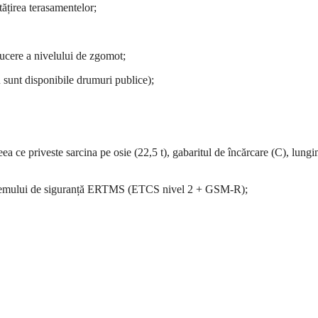
ățirea terasamentelor;
ucere a nivelului de zgomot;
u sunt disponibile drumuri publice);
ea ce priveste sarcina pe osie (22,5 t), gabaritul de încărcare (C), lung
ea sistemului de siguranță ERTMS (ETCS nivel 2 + GSM-R);