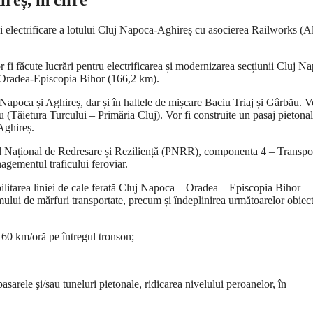
eș, în cifre
electrificare a lotului Cluj Napoca-Aghireș cu asocierea Railworks (A
r fi făcute lucrări pentru electrificarea și modernizarea secțiunii Cluj N
a-Oradea-Episcopia Bihor (166,2 km).
j-Napoca și Aghireș, dar și în haltele de mișcare Baciu Triaj și Gârbău. Vo
u (Tăietura Turcului – Primăria Cluj). Vor fi construite un pasaj pietonal
Aghireș.
nul Național de Redresare și Reziliență (PNRR), componenta 4 – Transpo
agementul traficului feroviar.
eabilitarea liniei de cale ferată Cluj Napoca – Oradea – Episcopia Bihor –
ului de mărfuri transportate, precum și îndeplinirea următoarelor obiec
 160 km/oră pe întregul tronson;
asarele şi/sau tuneluri pietonale, ridicarea nivelului peroanelor, în