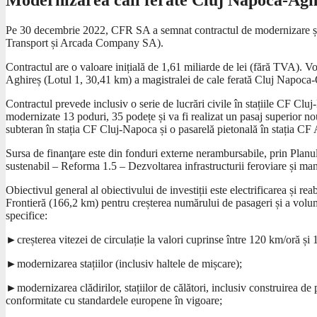
Modernizarea căii ferate Cluj Napoca-Aghir
Pe 30 decembrie 2022, CFR SA a semnat contractul de modernizare și 
Transport și Arcada Company SA).
Contractul are o valoare inițială de 1,61 miliarde de lei (fără TVA). Vo
Aghireș (Lotul 1, 30,41 km) a magistralei de cale ferată Cluj Napoc
Contractul prevede inclusiv o serie de lucrări civile în stațiile CF Clu
modernizate 13 poduri, 35 podețe și va fi realizat un pasaj superior no
subteran în stația CF Cluj-Napoca și o pasarelă pietonală în stația CF 
Sursa de finanţare este din fonduri externe nerambursabile, prin Pla
sustenabil – Reforma 1.5 – Dezvoltarea infrastructurii feroviare și man
Obiectivul general al obiectivului de investiții este electrificarea și r
Frontieră (166,2 km) pentru creșterea numărului de pasageri și a volum
specifice:
►creșterea vitezei de circulație la valori cuprinse între 120 km/oră și
►modernizarea stațiilor (inclusiv haltele de mișcare);
►modernizarea clădirilor, stațiilor de călători, inclusiv construirea de p
conformitate cu standardele europene în vigoare;