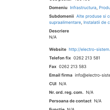
Domeniu
Infrastructura
,
Prod
Subdomenii
Alte produse si
supraalimentare
,
Instalatii de 
Descriere
N/A
Website
http://electro-siste
Telefon fix
0262 213 581
Fax
0262 213 583
Email firma
info@electro-sis
CUI
N/A
Nr. ord. reg. com.
N/A
Persoana de contact
N/A
Functie
N/A