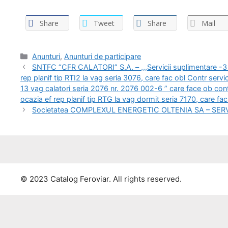
Share
Tweet
Share
Mail
Anunturi
,
Anunturi de participare
SNTFC “CFR CALATORI” S.A. – ,,,Servicii suplimentare -3 lo
rep planif tip RTI2 la vag seria 3076, care fac obl Contr servi
13 vag calatori seria 2076 nr. 2076 002-6 ” care face ob contr
ocazia ef rep planif tip RTG la vag dormit seria 7170, care fa
Societatea COMPLEXUL ENERGETIC OLTENIA SA – SERVI
© 2023 Catalog Feroviar. All rights reserved.