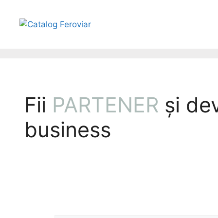
Fii
PARTENER
și de
business