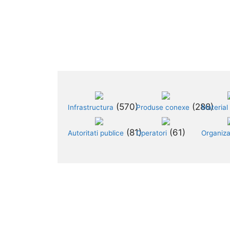
 (570)	
 (288)	
Infrastructura
Produse conexe
Material 
 (81)	
 (61)	
Autoritati publice
Operatori
Organizaţ