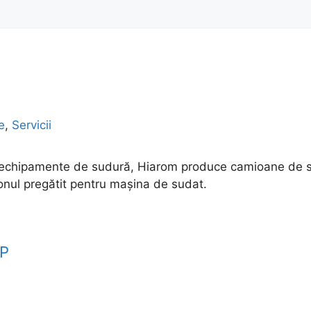
e
,
Servicii
e echipamente de sudură, Hiarom produce camioane de su
nul pregătit pentru mașina de sudat.
P