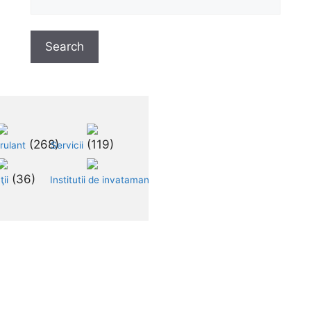
 (268)	
 (119)	
rulant
Servicii
 (36)	
 (14)	
ii
Institutii de invatamant